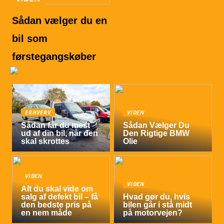
Sådan vælger du en
bil som
førstegangskøber
ERHVERV
VIDEN
Sådan får du mest
Sådan Vælger Du
ud af din bil, når den
Den Rigtige BMW
skal skrottes
Olie
VIDEN
VIDEN
Alt du skal vide om
salg af defekt bil – få
Hvad gør du, hvis
den bedste pris på
bilen går i stå midt
en nem måde
på motorvejen?