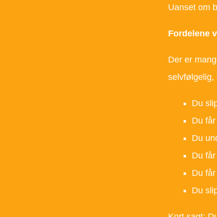
Uanset om bil
Fordelene v
Der er mange 
selvfølgelig,
Du sli
Du får 
Du und
Du får
Du får
Du sli
Kort sagt: Du