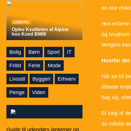
en stor risi
LIVSSTIL
Hos erfarne 
Oplev Kvaliteten af Alpina
og brugbare 
hos Koed BMW
længere kan
Bolig
Børn
Sport
IT
Hvorfor det 
Fritid
Ferie
Mode
Når en bil b
Livsstil
Byggeri
Erhverv
tilfælde end
Penge
Viden
bag sig, elle
Et salg af d
du måske ald
Guide til udendørs lanterner og