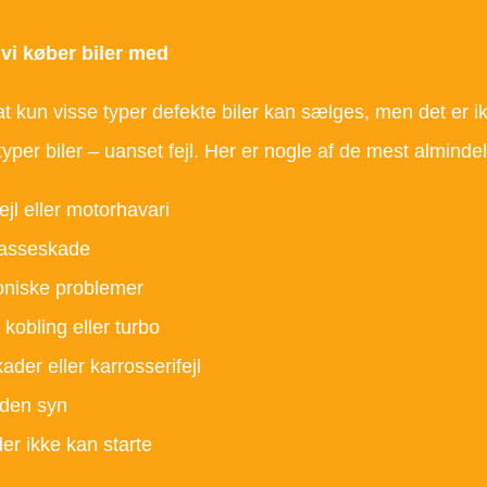
 vi køber biler med
at kun visse typer defekte biler kan sælges, men det er i
typer biler – uanset fejl. Her er nogle af de mest almind
ejl eller motorhavari
asseskade
oniske problemer
 kobling eller turbo
ader eller karrosserifejl
uden syn
der ikke kan starte