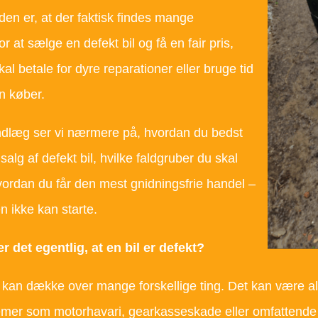
n er, at der faktisk findes mange
r at sælge en defekt bil og få en fair pris,
al betale for dyre reparationer eller bruge tid
en køber.
indlæg ser vi nærmere på, hvordan du bedst
salg af defekt bil, hvilke faldgruber du skal
ordan du får den mest gnidningsfrie handel –
en ikke kan starte.
 det egentlig, at en bil er defekt?
 kan dække over mange forskellige ting. Det kan være alt f
emer som motorhavari, gearkasseskade eller omfattende r