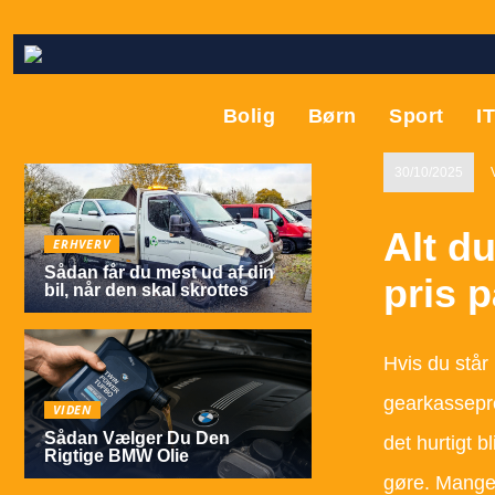
Bolig
Børn
Sport
I
30/10/2025
Alt du
ERHVERV
Sådan får du mest ud af din
pris 
bil, når den skal skrottes
Hvis du står 
gearkassepro
VIDEN
Sådan Vælger Du Den
det hurtigt b
Rigtige BMW Olie
gøre. Mange b