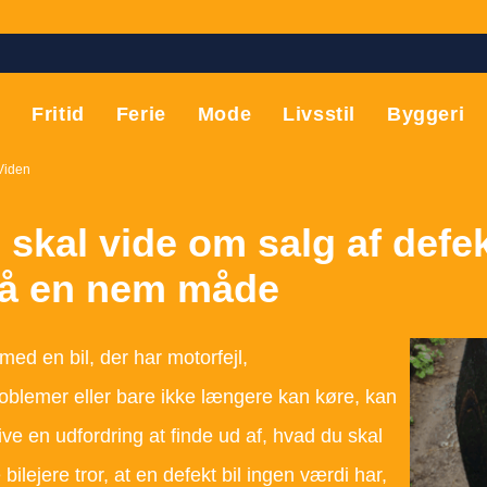
T
Fritid
Ferie
Mode
Livsstil
Byggeri
Viden
 skal vide om salg af defek
på en nem måde
med en bil, der har motorfejl,
blemer eller bare ikke længere kan køre, kan
live en udfordring at finde ud af, hvad du skal
ilejere tror, at en defekt bil ingen værdi har,