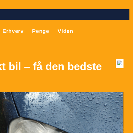
Erhverv
Penge
Viden
t bil – få den bedste