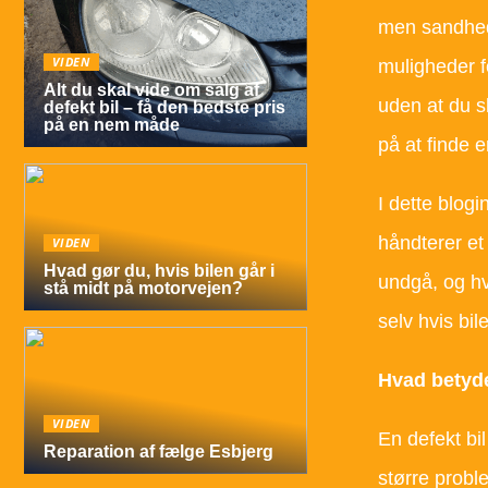
men sandhede
VIDEN
muligheder fo
Alt du skal vide om salg af
uden at du sk
defekt bil – få den bedste pris
på en nem måde
på at finde 
I dette blog
håndterer et 
VIDEN
Hvad gør du, hvis bilen går i
undgå, og hv
stå midt på motorvejen?
selv hvis bil
Hvad betyder
VIDEN
En defekt bil
Reparation af fælge Esbjerg
større probl