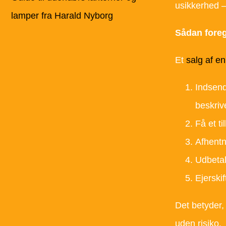
usikkerhed 
lamper fra Harald Nyborg
Sådan foregå
Et
salg af en
Indsend
beskrive
Få et ti
Afhentn
Udbetal
Ejerski
Det betyder, 
uden risiko.