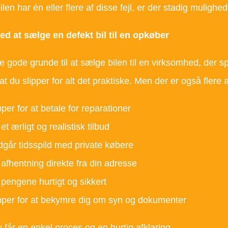
en har én eller flere af disse fejl, er der stadig mulighed
ed at sælge en defekt bil til en opkøber
gode grunde til at sælge bilen til en virksomhed, der spec
 at du slipper for alt det praktiske. Men der er også flere 
pper for at betale for reparationer
et ærligt og realistisk tilbud
går tidsspild med private købere
 afhentning direkte fra din adresse
 pengene hurtigt og sikkert
pper for at bekymre dig om syn og dokumenter
 får en enkel proces og en hurtig afklaring.