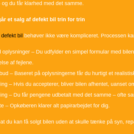
– og du får klarhed med det samme.
r et salg af defekt bil trin for trin
 defekt bil
behøver ikke være kompliceret. Processen kan o
 oplysninger – Du udfylder en simpel formular med bile
lse af fejlene.
lbud – Baseret på oplysningerne får du hurtigt et realistisk
ing – Hvis du accepterer, bliver bilen afhentet, uanset om
ing – Du får pengene udbetalt med det samme – ofte 
fte – Opkøberen klarer alt papirarbejdet for dig.
at du kan få solgt bilen uden at skulle tænke på syn, rep