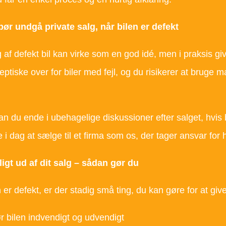
bør undgå private salg, når bilen er defekt
g af defekt bil kan virke som en god idé, men i praksis gi
ptiske over for biler med fejl, og du risikerer at bruge ma
n du ende i ubehagelige diskussioner efter salget, hvis 
re i dag at sælge til et firma som os, der tager ansvar for 
igt ud af dit salg – sådan gør du
 er defekt, er der stadig små ting, du kan gøre for at giv
 bilen indvendigt og udvendigt