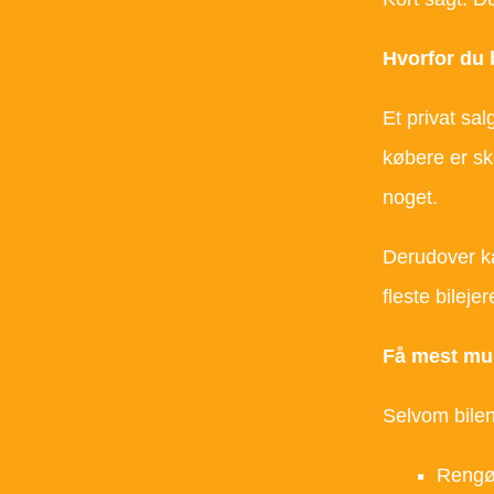
Hvorfor du 
Et privat sal
købere er ske
noget.
Derudover ka
fleste bileje
Få mest mul
Selvom bilen
Rengør