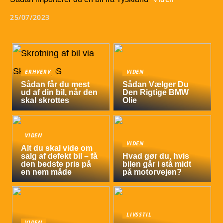
25/07/2023
ERHVERV
VIDEN
Sådan får du mest
Sådan Vælger Du
ud af din bil, når den
Den Rigtige BMW
skal skrottes
Olie
VIDEN
VIDEN
Alt du skal vide om
salg af defekt bil – få
Hvad gør du, hvis
den bedste pris på
bilen går i stå midt
en nem måde
på motorvejen?
LIVSSTIL
VIDEN