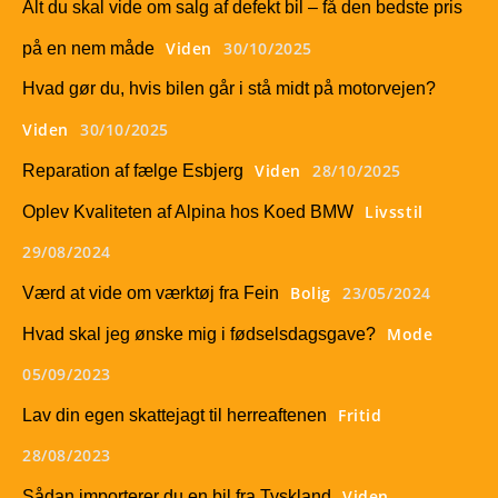
Alt du skal vide om salg af defekt bil – få den bedste pris
Viden
30/10/2025
på en nem måde
Hvad gør du, hvis bilen går i stå midt på motorvejen?
Viden
30/10/2025
Viden
28/10/2025
Reparation af fælge Esbjerg
Livsstil
Oplev Kvaliteten af Alpina hos Koed BMW
29/08/2024
Bolig
23/05/2024
Værd at vide om værktøj fra Fein
Mode
Hvad skal jeg ønske mig i fødselsdagsgave?
05/09/2023
Fritid
Lav din egen skattejagt til herreaftenen
28/08/2023
Viden
Sådan importerer du en bil fra Tyskland