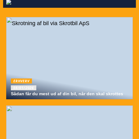
ERHVERV
08/01/2026
Sådan får du mest ud af din bil, når den skal skrottes