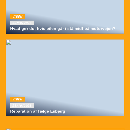
VIDEN
30/10/2025
Hvad gør du, hvis bilen går i stå midt på motorvejen?
VIDEN
28/10/2025
Reparation af fælge Esbjerg