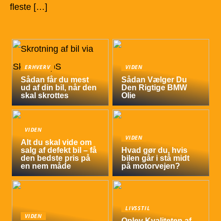
fleste […]
ERHVERV
VIDEN
Sådan får du mest
Sådan Vælger Du
ud af din bil, når den
Den Rigtige BMW
skal skrottes
Olie
VIDEN
VIDEN
Alt du skal vide om
salg af defekt bil – få
Hvad gør du, hvis
den bedste pris på
bilen går i stå midt
en nem måde
på motorvejen?
LIVSSTIL
VIDEN
Oplev Kvaliteten af