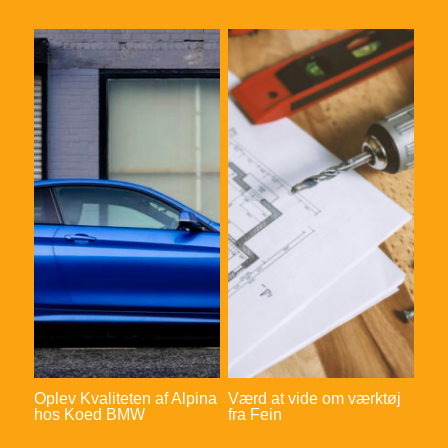
Oplev Kvaliteten af Alpina
Værd at vide om værktøj
hos Koed BMW
fra Fein