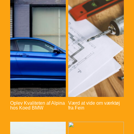
Oplev Kvaliteten af Alpina
Værd at vide om værktøj
hos Koed BMW
fra Fein