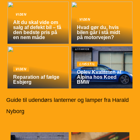
VIDEN
VIDEN
Alt du skal vide om
salg af defekt bil – få
Hvad gør du, hvis
den bedste pris på
bilen går i stå midt
en nem måde
på motorvejen?
LIVSSTIL
VIDEN
Oplev Kvaliteten af
Reparation af fælge
Alpina hos Koed
Esbjerg
BMW
Guide til udendørs lanterner og lamper fra Harald
Nyborg