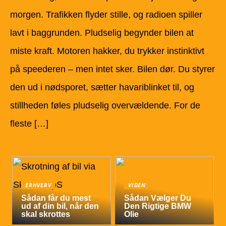
morgen. Trafikken flyder stille, og radioen spiller
lavt i baggrunden. Pludselig begynder bilen at
miste kraft. Motoren hakker, du trykker instinktivt
på speederen – men intet sker. Bilen dør. Du styrer
den ud i nødsporet, sætter havariblinket til, og
stillheden føles pludselig overvældende. For de
fleste […]
ERHVERV
VIDEN
Sådan får du mest
Sådan Vælger Du
ud af din bil, når den
Den Rigtige BMW
skal skrottes
Olie