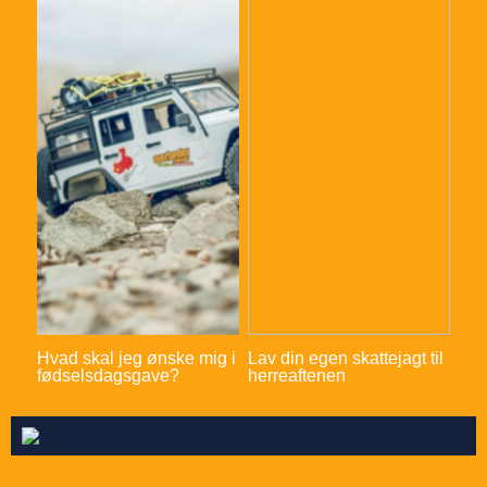
Hvad skal jeg ønske mig i
Lav din egen skattejagt til
fødselsdagsgave?
herreaftenen