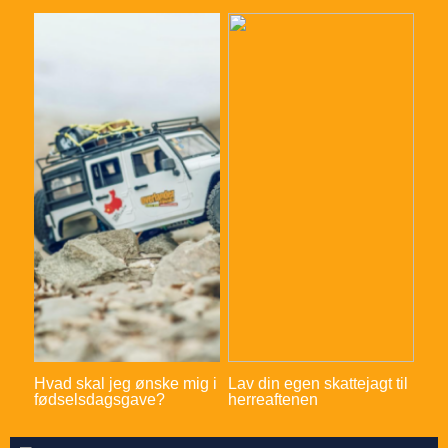
Hvad skal jeg ønske mig i
Lav din egen skattejagt til
fødselsdagsgave?
herreaftenen