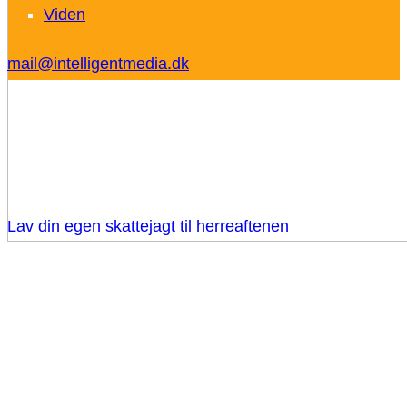
Viden
mail@intelligentmedia.dk
Lav din egen skattejagt til herreaftenen