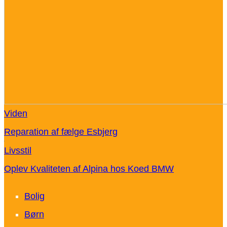
Viden
Reparation af fælge Esbjerg
Livsstil
Oplev Kvaliteten af Alpina hos Koed BMW
Bolig
Børn