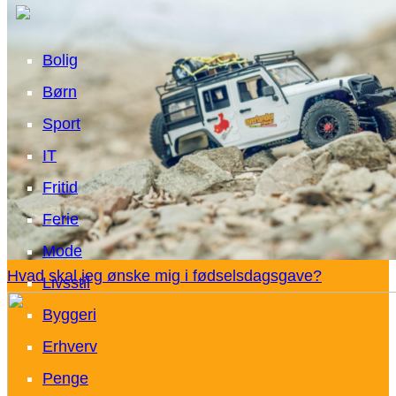
Bolig
Børn
Sport
IT
Fritid
Ferie
Mode
Hvad skal jeg ønske mig i fødselsdagsgave?
Livsstil
Byggeri
Erhverv
Penge