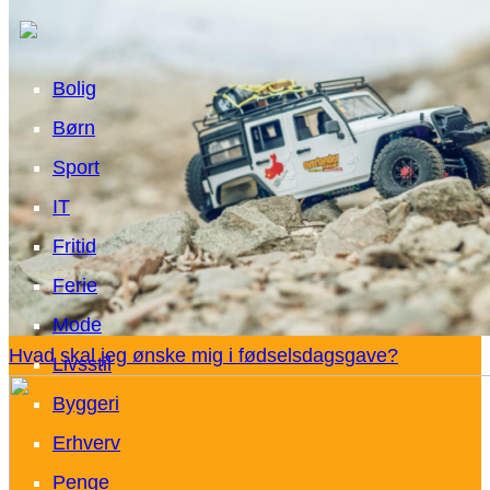
Bolig
Børn
Sport
IT
Fritid
Ferie
Mode
Hvad skal jeg ønske mig i fødselsdagsgave?
Livsstil
Byggeri
Erhverv
Penge