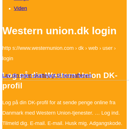
Viden
Western union.dk login
http s://www.westernunion.com › dk › web › user ›
login
Log på din Western Union DK-
Lav din egen skattejagt til herreaftenen
profil
Log på din DK-profil for at sende penge online fra
Danmark med Western Union-tjenester. … Log ind.
Tilmeld dig. E-mail. E-mail. Husk mig. Adgangskode.