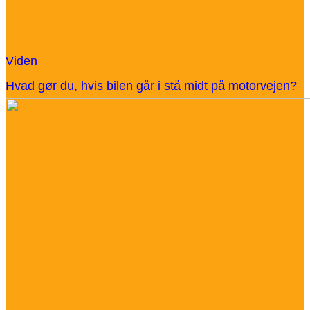
Viden
Hvad gør du, hvis bilen går i stå midt på motorvejen?