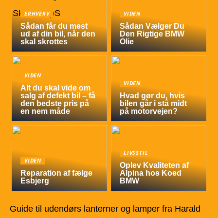
ERHVERV
VIDEN
Sådan får du mest
Sådan Vælger Du
ud af din bil, når den
Den Rigtige BMW
skal skrottes
Olie
VIDEN
VIDEN
Alt du skal vide om
salg af defekt bil – få
Hvad gør du, hvis
den bedste pris på
bilen går i stå midt
en nem måde
på motorvejen?
LIVSSTIL
VIDEN
Oplev Kvaliteten af
Reparation af fælge
Alpina hos Koed
Esbjerg
BMW
Guide til udendørs lanterner og lamper fra Harald