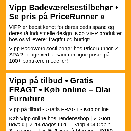
Vipp Badeværelsestilbehør •
Se pris på PriceRunner »
VIPP er bedst kendt for deres pedalspand og
deres rå industrielle design. Køb VIPP produkter
hos os vi leverer fragtfrit og hurtigt!
Vipp Badeværelsestilbehør hos PriceRunner ✓
SPAR penge ved at sammenligne priser på
100+ populære modeller!
Vipp på tilbud • Gratis
FRAGT • Køb online – Olai
Furniture
Vipp på tilbud • Gratis FRAGT • Køb online
Køb Vipp online hos Tendensshop | ✓ Stort
udvalg | ✓ 14 dages fuld … Vipp 494 Cabin
Spisebord – Lys Eg/Lysegrå Marmor – Ø150 …