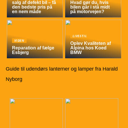
salg af defekt bil – få
Hvad gør du, hvis
den bedste pris på
bilen går i stå midt
en nem måde
på motorvejen?
LIVSSTIL
VIDEN
Oplev Kvaliteten af
Reparation af fælge
Alpina hos Koed
Esbjerg
BMW
Guide til udendørs lanterner og lamper fra Harald
Nyborg