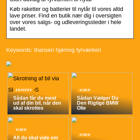
Køb raketter og batterier til nytår til vores altid
lave priser. Find en butik nær dig i oversigten
over vores salgs- og udleveringssteder i hele
landet.
Keywords: thansen hjørring fyrværkeri
ERHVERV
VIDEN
Sådan får du mest
Sådan Vælger Du
ud af din bil, når den
Den Rigtige BMW
skal skrottes
Olie
VIDEN
VIDEN
Alt du skal vide om