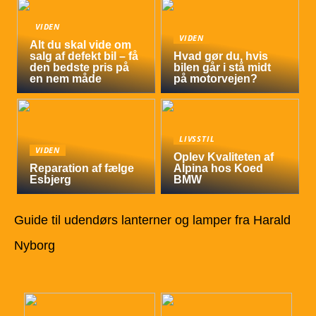
VIDEN
VIDEN
Alt du skal vide om
salg af defekt bil – få
Hvad gør du, hvis
den bedste pris på
bilen går i stå midt
en nem måde
på motorvejen?
LIVSSTIL
VIDEN
Oplev Kvaliteten af
Reparation af fælge
Alpina hos Koed
Esbjerg
BMW
Guide til udendørs lanterner og lamper fra Harald
Nyborg