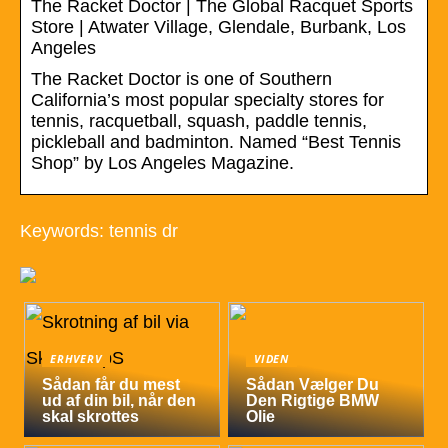
The Racket Doctor | The Global Racquet Sports
Store | Atwater Village, Glendale, Burbank, Los
Angeles
The Racket Doctor is one of Southern
California’s most popular specialty stores for
tennis, racquetball, squash, paddle tennis,
pickleball and badminton. Named “Best Tennis
Shop” by Los Angeles Magazine.
Keywords: tennis dr
ERHVERV
VIDEN
Sådan får du mest
Sådan Vælger Du
ud af din bil, når den
Den Rigtige BMW
skal skrottes
Olie