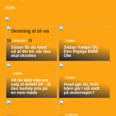
butik
ERHVERV
VIDEN
Sådan får du mest
Sådan Vælger Du
ud af din bil, når den
Den Rigtige BMW
skal skrottes
Olie
VIDEN
VIDEN
Alt du skal vide om
salg af defekt bil – få
Hvad gør du, hvis
den bedste pris på
bilen går i stå midt
en nem måde
på motorvejen?
LIVSSTIL