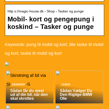
http s://magic-house.dk › Shop › Tasker og punge
Mobil- kort og pengepung i
koskind – Tasker og punge
Keywords: pung til mobil og kort, lille taske til mobil
og kort, taske til mobil og kort
ERHVERV
VIDEN
Sådan får du mest
Sådan Vælger Du
ud af din bil, når den
Den Rigtige BMW
skal skrottes
Olie