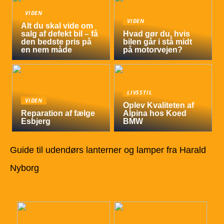
VIDEN
VIDEN
Alt du skal vide om
salg af defekt bil – få
Hvad gør du, hvis
den bedste pris på
bilen går i stå midt
en nem måde
på motorvejen?
LIVSSTIL
VIDEN
Oplev Kvaliteten af
Reparation af fælge
Alpina hos Koed
Esbjerg
BMW
Guide til udendørs lanterner og lamper fra Harald
Nyborg