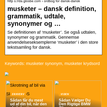
http s://da.glosbe.com › ordbog for dansk-dansk
musketer – dansk definition,
grammatik, udtale,
synonymer og …
Se definitionen af ‘musketer’. Se også udtalen,
synonymer og grammatik. Gennemse
anvendelseseksemplerne ‘musketer’ i den store
tekstsamling for dansk.
Keywords: musketer synonym, musketer krydsord
ERHVERV
VIDEN
Sådan får du mest
Sådan Vælger Du
ud af din bil, når den
Den Rigtige BMW