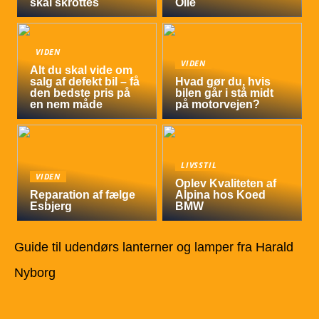
skal skrottes
Olie
VIDEN
VIDEN
Alt du skal vide om
salg af defekt bil – få
Hvad gør du, hvis
den bedste pris på
bilen går i stå midt
en nem måde
på motorvejen?
LIVSSTIL
VIDEN
Oplev Kvaliteten af
Reparation af fælge
Alpina hos Koed
Esbjerg
BMW
Guide til udendørs lanterner og lamper fra Harald
Nyborg