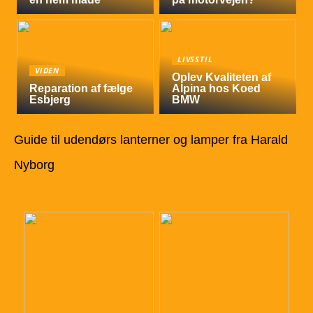
LIVSSTIL
VIDEN
Oplev Kvaliteten af
Reparation af fælge
Alpina hos Koed
Esbjerg
BMW
Guide til udendørs lanterner og lamper fra Harald
Nyborg