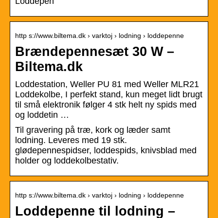
Loddepen
http s://www.biltema.dk › varktoj › lodning › loddepenne
Brændepennesæt 30 W –
Biltema.dk
Loddestation, Weller PU 81 med Weller MLR21
Loddekolbe, I perfekt stand, kun meget lidt brugt
til små elektronik følger 4 stk helt ny spids med
og loddetin …
Til gravering på træ, kork og læder samt
lodning. Leveres med 19 stk.
glødepennespidser, loddespids, knivsblad med
holder og loddekolbestativ.
http s://www.biltema.dk › varktoj › lodning › loddepenne
Loddepenne til lodning –