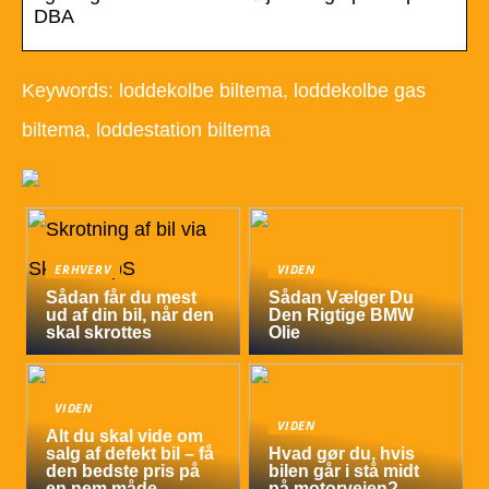
DBA
Keywords: loddekolbe biltema, loddekolbe gas
biltema, loddestation biltema
ERHVERV
VIDEN
Sådan får du mest
Sådan Vælger Du
ud af din bil, når den
Den Rigtige BMW
skal skrottes
Olie
VIDEN
VIDEN
Alt du skal vide om
salg af defekt bil – få
Hvad gør du, hvis
den bedste pris på
bilen går i stå midt
en nem måde
på motorvejen?