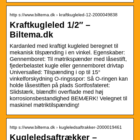
http s://www.biltema.dk › kraftkugleled-12-2000049838
Kraftkugleled 1/2″ –
Biltema.dk
Kardanled med kraftigt kugleled beregnet til
mekanisk tilspænding i en vinkel. Egenskaber:
Gennemboret: Til møtrikspænder med låsestift,
fjederbelastet kugle eller gennemboret drivtap
Universalled: Tilspænding i op til 15°
vinkelforskydning O-ringsspor: Så O-ringen kan
holde låsestiften på plads Sortfosfateret:
Slidstærk, blændfri overflade med høj
korrosionsbestandighed BEMÆRK! Velegnet til
maskinel møtriktilspænding!
http s://www.biltema.dk › kugleledsaftrakker-2000019461
Kugleledsaftrækker –