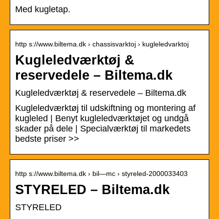
Med kugletap.
http s://www.biltema.dk › chassisvarktoj › kugleledvarktoj
Kugleledværktøj &
reservedele – Biltema.dk
Kugleledværktøj & reservedele – Biltema.dk
Kugleledværktøj til udskiftning og montering af
kugleled | Benyt kugleledværktøjet og undgå
skader på dele | Specialværktøj til markedets
bedste priser >>
http s://www.biltema.dk › bil—mc › styreled-2000033403
STYRELED – Biltema.dk
STYRELED