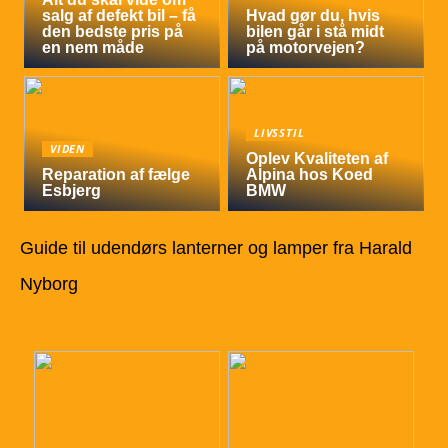
salg af defekt bil – få
Hvad gør du, hvis
den bedste pris på
bilen går i stå midt
en nem måde
på motorvejen?
LIVSSTIL
VIDEN
Oplev Kvaliteten af
Reparation af fælge
Alpina hos Koed
Esbjerg
BMW
Guide til udendørs lanterner og lamper fra Harald
Nyborg