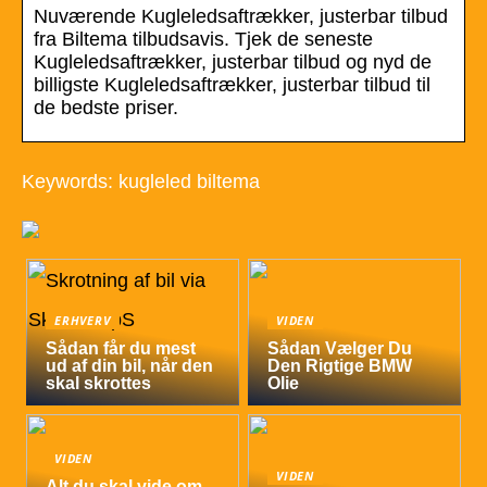
Nuværende Kugleledsaftrækker, justerbar tilbud
fra Biltema tilbudsavis. Tjek de seneste
Kugleledsaftrækker, justerbar tilbud og nyd de
billigste Kugleledsaftrækker, justerbar tilbud til
de bedste priser.
Keywords: kugleled biltema
ERHVERV
VIDEN
Sådan får du mest
Sådan Vælger Du
ud af din bil, når den
Den Rigtige BMW
skal skrottes
Olie
VIDEN
VIDEN
Alt du skal vide om