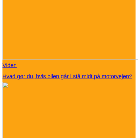
Viden
Hvad gør du, hvis bilen går i stå midt på motorvejen?