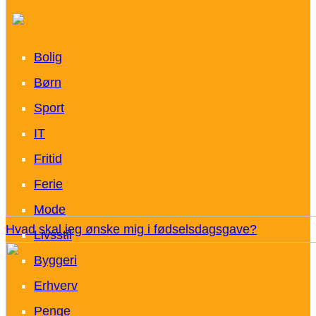
Bolig
Børn
Sport
IT
Fritid
Ferie
Mode
Hvad skal jeg ønske mig i fødselsdagsgave?
Livsstil
Byggeri
Erhverv
Penge