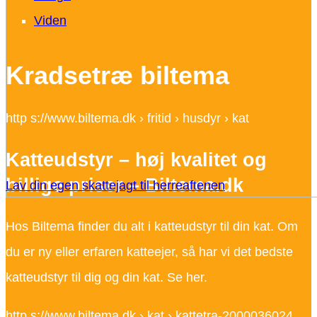
Viden
Kradsetræ biltema
http s://www.biltema.dk › fritid › husdyr › kat
Katteudstyr – høj kvalitet og
billige priser – Biltema.dk
Lav din egen skattejagt til herreaftenen
Hos Biltema finder du alt i katteudstyr til din kat. Om
du er ny eller erfaren katteejer, så har vi det bedste
katteudstyr til dig og din kat. Se her.
http s://www.biltema.dk › kat › kattetra-2000036024