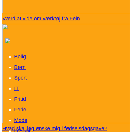
Værd at vide om værktøj fra Fein
Bolig
Børn
Sport
IT
Fritid
Ferie
Mode
Hvad skal jeg ønske mig i fødselsdagsgave?
Livsstil