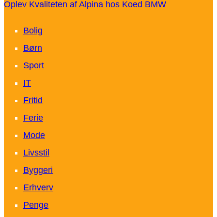
Oplev Kvaliteten af Alpina hos Koed BMW
Bolig
Børn
Sport
IT
Fritid
Ferie
Mode
Livsstil
Byggeri
Erhverv
Penge