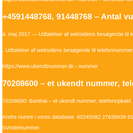
+45
91448768
,
91448768
– Antal vu
4. maj 2017 — Udtalelser af websidens besøgende til
. Udtalelser af websidens besøgende til telefonnumme
https://www.ukendtnummer.dk › nummer
70208600 – et ukendt nummer, te
70208600: Banthai – et ukendt nummer, telefonopkald
Andre numre i vores database. 60245082 27835639
9
Svindelnummer.