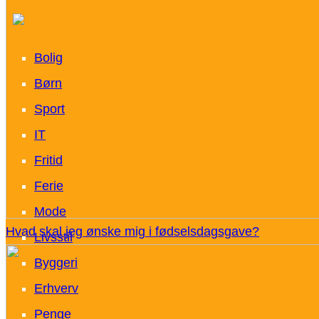
Bolig
Børn
Sport
IT
Fritid
Ferie
Mode
Hvad skal jeg ønske mig i fødselsdagsgave?
Livsstil
Byggeri
Erhverv
Penge