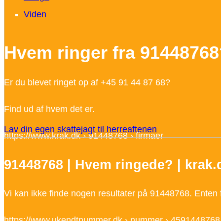
Viden
Hvem ringer fra 91448768
Er du blevet ringet op af +45 91 44 87 68?
Find ud af hvem det er.
Lav din egen skattejagt til herreaftenen
https://www.krak.dk ›
91448768
› firmaer
91448768
| Hvem ringede? | krak.
Vi kan ikke finde nogen resultater på
91448768
. Enten
https://www.ukendtnummer.dk › nummer › 45
91448768