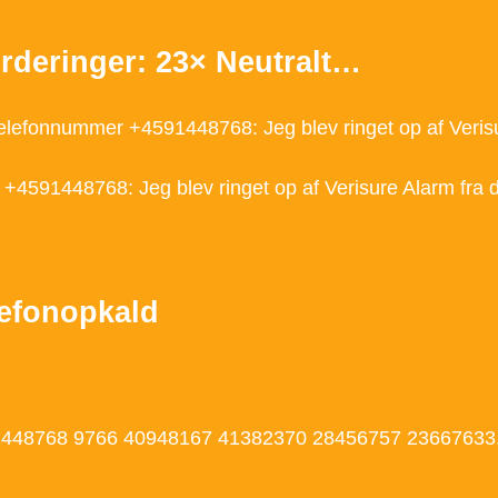
rderinger: 23× Neutralt…
 telefonnummer +45
91448768
: Jeg blev ringet op af Veri
r +45
91448768
: Jeg blev ringet op af Verisure Alarm fr
lefonopkald
1448768
9766 40948167 41382370 28456757 23667633. 