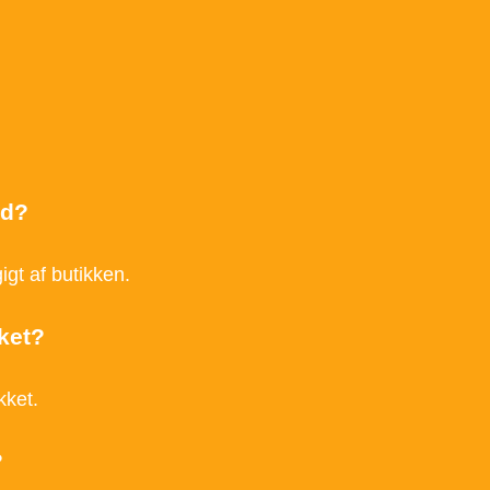
ud?
igt af butikken.
kket?
kket.
?