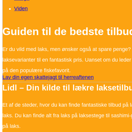
Viden
Guiden til de bedste tilb
Er du vild med laks, men ønsker også at spare penge? S
laksevarianter til en fantastisk pris. Uanset om du leder
på den populære fiskefavorit.
Lav din egen skattejagt til herreaftenen
Lidl – Din kilde til lækre laksetilb
Et af de steder, hvor du kan finde fantastiske tilbud på l
laks. Du kan finde alt fra laks på laksestege til sashim
på laks.