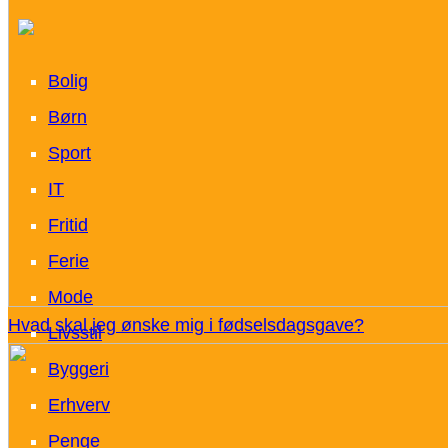
Bolig
Børn
Sport
IT
Fritid
Ferie
Mode
Hvad skal jeg ønske mig i fødselsdagsgave?
Livsstil
Byggeri
Erhverv
Penge