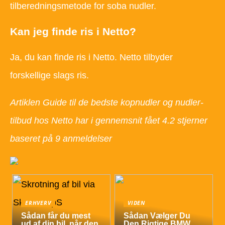
tilberedningsmetode for soba nudler.
Kan jeg finde ris i Netto?
Ja, du kan finde ris i Netto. Netto tilbyder
forskellige slags ris.
Artiklen Guide til de bedste kopnudler og nudler-
tilbud hos Netto har i gennemsnit fået
4.2
stjerner
baseret på
9
anmeldelser
ERHVERV
VIDEN
Sådan får du mest
Sådan Vælger Du
ud af din bil, når den
Den Rigtige BMW