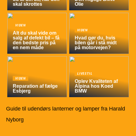
skal skrottes
Olie
VIDEN
VIDEN
Alt du skal vide om
salg af defekt bil – få
Hvad gør du, hvis
den bedste pris på
bilen går i stå midt
en nem måde
på motorvejen?
LIVSSTIL
VIDEN
Oplev Kvaliteten af
Reparation af fælge
Alpina hos Koed
Esbjerg
BMW
Guide til udendørs lanterner og lamper fra Harald
Nyborg