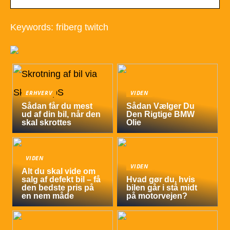
Keywords: friberg twitch
ERHVERV
VIDEN
Sådan får du mest
Sådan Vælger Du
ud af din bil, når den
Den Rigtige BMW
skal skrottes
Olie
VIDEN
VIDEN
Alt du skal vide om
salg af defekt bil – få
Hvad gør du, hvis
den bedste pris på
bilen går i stå midt
en nem måde
på motorvejen?