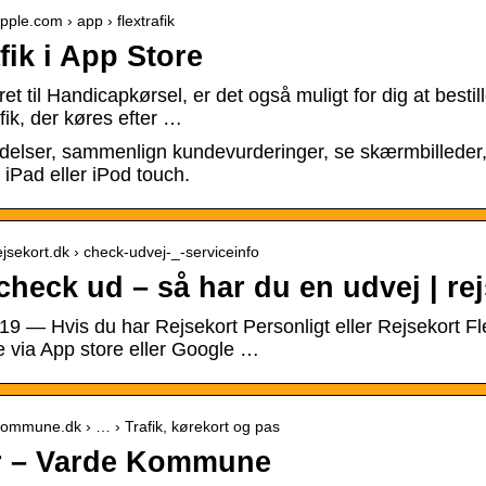
pple.com › app › flextrafik
fik i App Store
eret til Handicapkørsel, er det også muligt for dig at best
afik, der køres efter …
elser, sammenlign kundevurderinger, se skærmbilleder, o
 iPad eller iPod touch.
ejsekort.dk › check-udvej-_-serviceinfo
check ud – så har du en udvej | re
19 — Hvis du har Rejsekort Personligt eller Rejsekort F
 via App store eller Google …
ekommune.dk › … › Trafik, kørekort og pas
r – Varde Kommune