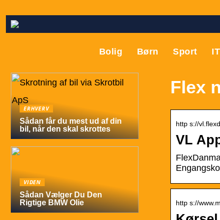
Bolig
Børn
Sport
I
Flex 
ERHVERV
Sådan får du mest ud af din
http s://vl.flexd
bil, når den skal skrottes
VL App
FlexDanmar
Engangsko
VIDEN
Sådan Vælger Du Den
Rigtige BMW Olie
http s://www.
Kørsel