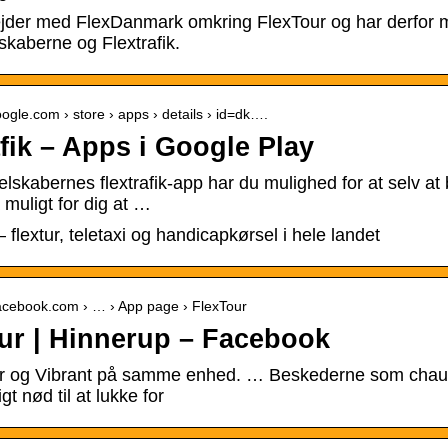
jder med FlexDanmark omkring FlexTour og har derfor mu
lskaberne og Flextrafik.
google.com › store › apps › details › id=dk….
afik – Apps i Google Play
elskabernes flextrafik-app har du mulighed for at selv at be
 muligt for dig at …
— flextur, teletaxi og handicapkørsel i hele landet
facebook.com › … › App page › FlexTour
ur | Hinnerup – Facebook
r og Vibrant på samme enhed. … Beskederne som chaufføre
t nød til at lukke for