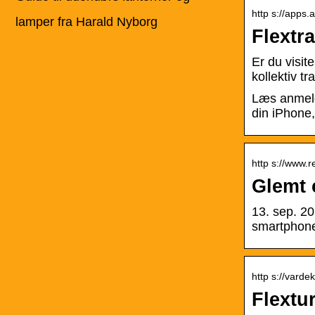
http s://apps.a
lamper fra Harald Nyborg
Flextra
Er du visit
kollektiv tr
Læs anmeld
din iPhone,
http s://www.r
Glemt 
13. sep. 20
smartphone
http s://vard
Flextu