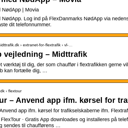
d NødApp | Movia
 NødApp. Log ind på FlexDanmarks NødApp via nedenstå
aste dit telefonnummer.
dttrafik.dk › extranet-for-flextrafik › vl-…
 vejledning – Midttrafik
t værktøj til dig, der som chauffør i flextrafikken gerne 
ab kan fortælle dig, …
.dk › flextour
ur – Anvend app ifm. kørsel for tr
Anvend app ifm. kørsel for trafikselskaberne ifm. Flextraf
– FlexTour · Gratis App downloades og installeres på tele
og sendes til chaufførens …