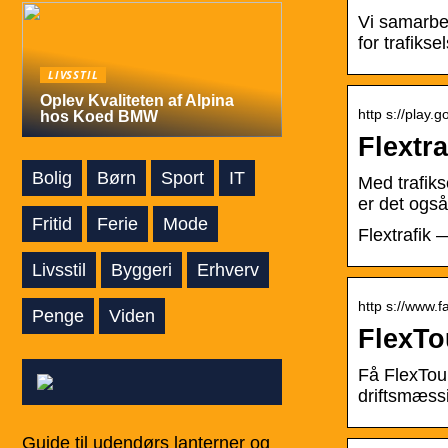
Vi samarbe
for trafikse
LIVSSTIL
Oplev Kvaliteten af Alpina
http s://play.
hos Koed BMW
Flextr
Bolig
Børn
Sport
IT
Med trafiks
er det også
Fritid
Ferie
Mode
Flextrafik 
Livsstil
Byggeri
Erhverv
http s://www.
Penge
Viden
FlexTo
Få FlexTou
driftsmæssig
Guide til udendørs lanterner og