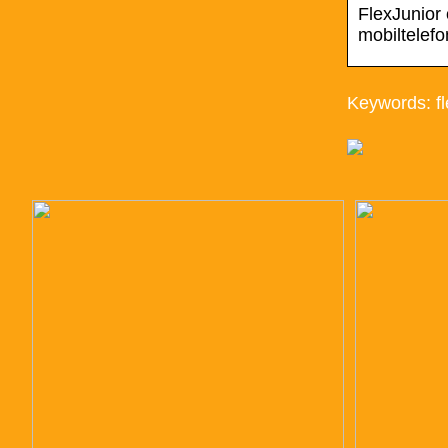
FlexJunior 
mobiltelef
Keywords: f