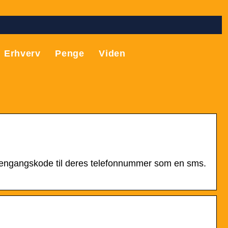
Erhverv
Penge
Viden
 engangskode til deres telefonnummer som en sms.