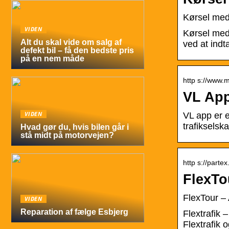
Kørsel me
VIDEN
Kørsel med
Alt du skal vide om salg af
ved at indt
defekt bil – få den bedste pris
på en nem måde
http s://www.mi
VL App
VIDEN
VL app er e
trafikselsk
Hvad gør du, hvis bilen går i
stå midt på motorvejen?
http s://partex
FlexTo
FlexTour – 
VIDEN
Reparation af fælge Esbjerg
Flextrafik 
Flextrafik 