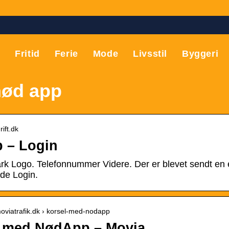
T
Fritid
Ferie
Mode
Livsstil
Byggeri
nød app
rift.dk
 – Login
k Logo. Telefonnummer Videre. Der er blevet sendt en
de Login.
moviatrafik.dk › korsel-med-nodapp
 med NødApp – Movia