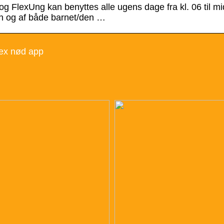
og FlexUng kan benyttes alle ugens dage fra kl. 06 til mid
on og af både barnet/den …
lex nød app