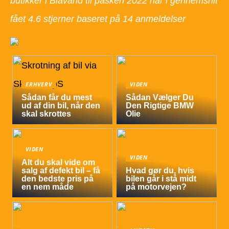
butikker i Blåvand til påsken 2022 har i gennemsnit
fået
4.6
stjerner baseret på
14
anmeldelser
ERHVERV
VIDEN
Sådan får du mest
Sådan Vælger Du
ud af din bil, når den
Den Rigtige BMW
skal skrottes
Olie
VIDEN
VIDEN
Alt du skal vide om
salg af defekt bil – få
Hvad gør du, hvis
den bedste pris på
bilen går i stå midt
en nem måde
på motorvejen?