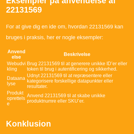
Eksempler på anvendelse af
22131569
For at give dig en ide om, hvordan 22131569 kan
bruges i praksis, her er nogle eksempler:
Anvend
Beskrivelse
else
Webudvi
Brug 22131569 til at generere unikke ID’er eller
kling
token til brug i autentificering og sikkerhed.
Udnyt 22131569 til at repræsentere eller
Dataana
kategorisere forskellige datapunkter eller
lyse
resultater.
Produkt
Anvend 22131569 til at skabe unikke
oprettels
produktnumre eller SKU’er.
e
Konklusion