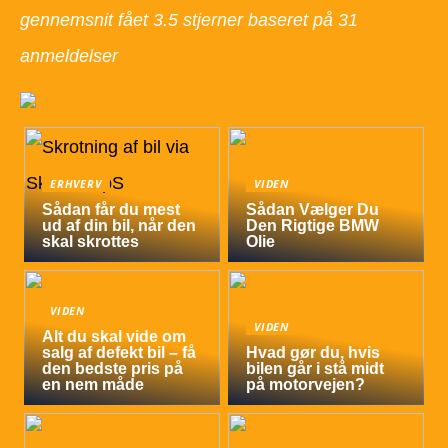
gennemsnit fået
3.5
stjerner baseret på
31
anmeldelser
ERHVERV
VIDEN
Sådan får du mest
Sådan Vælger Du
ud af din bil, når den
Den Rigtige BMW
skal skrottes
Olie
VIDEN
VIDEN
Alt du skal vide om
salg af defekt bil – få
Hvad gør du, hvis
den bedste pris på
bilen går i stå midt
en nem måde
på motorvejen?