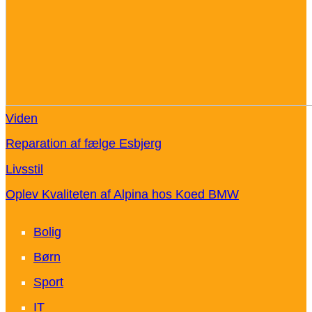
Viden
Reparation af fælge Esbjerg
Livsstil
Oplev Kvaliteten af Alpina hos Koed BMW
Bolig
Børn
Sport
IT