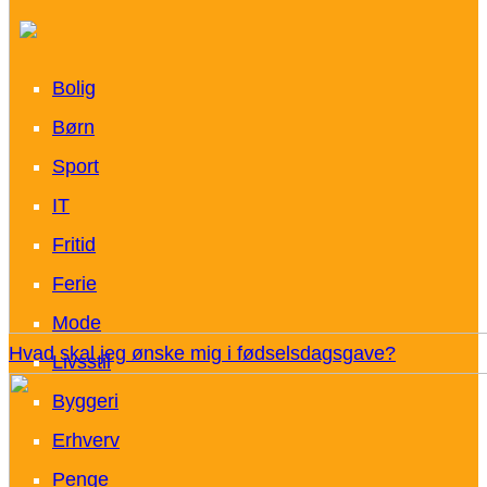
Bolig
Børn
Sport
IT
Fritid
Ferie
Mode
Hvad skal jeg ønske mig i fødselsdagsgave?
Livsstil
Byggeri
Erhverv
Penge