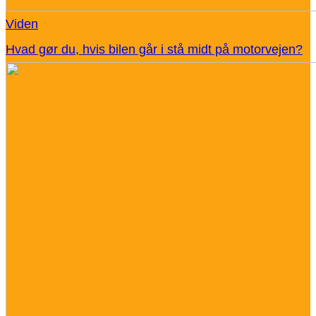
Viden
Hvad gør du, hvis bilen går i stå midt på motorvejen?