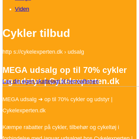
Viden
Cykler tilbud
http s://cykelexperten.dk › udsalg
MEGA udsalg op til 70% cykler
og udstyr | Cykelexperten.dk
Lav din egen skattejagt til herreaftenen
MEGA udsalg ➜ op til 70% cykler og udstyr |
Cykelexperten.dk
Kæmpe rabatter på cykler, tilbehør og cykeltøj i
forbindelse med januar udsalget hos Cykelexperten |