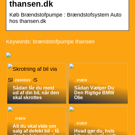
thansen.dk
Køb Brændstofpumpe : Brændstofsystem Auto
hos thansen.dk
Keywords: brændstofpumpe thansen
ERHVERV
VIDEN
Sådan får du mest
Sådan Vælger Du
ud af din bil, når den
Den Rigtige BMW
skal skrottes
Olie
VIDEN
VIDEN
Alt du skal vide om
salg af defekt bil – få
Hvad gør du, hvis