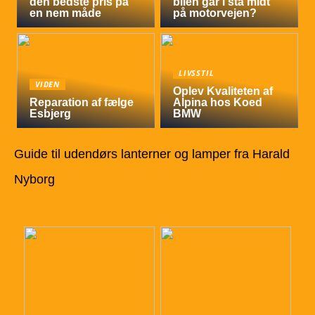
den bedste pris på
bilen går i stå midt
en nem måde
på motorvejen?
LIVSSTIL
VIDEN
Oplev Kvaliteten af
Reparation af fælge
Alpina hos Koed
Esbjerg
BMW
Guide til udendørs lanterner og lamper fra Harald
Nyborg