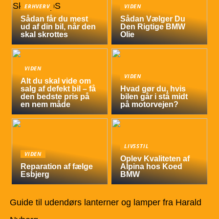
ERHVERV
VIDEN
Sådan får du mest
Sådan Vælger Du
ud af din bil, når den
Den Rigtige BMW
skal skrottes
Olie
VIDEN
VIDEN
Alt du skal vide om
salg af defekt bil – få
Hvad gør du, hvis
den bedste pris på
bilen går i stå midt
en nem måde
på motorvejen?
LIVSSTIL
VIDEN
Oplev Kvaliteten af
Reparation af fælge
Alpina hos Koed
Esbjerg
BMW
Guide til udendørs lanterner og lamper fra Harald