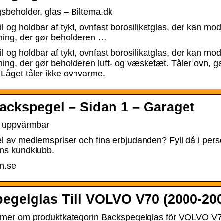
sbeholder, glas – Biltema.dk
il og holdbar af tykt, ovnfast borosilikatglas, der kan mo
tning, der gør beholderen …
il og holdbar af tykt, ovnfast borosilikatglas, der kan mo
ning, der gør beholderen luft- og væsketæt. Tåler ovn,
get tåler ikke ovnvarme.
ackspegel – Sidan 1 – Garaget
s uppvärmbar
del av medlemspriser och fina erbjudanden? Fyll då i pe
s kundklubb.
n.se
egelglas Till VOLVO V70 (2000-20
 mer om produktkategorin Backspegelglas för VOLVO V70 –