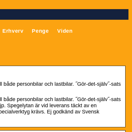
Erhverv
Penge
Viden
 både personbilar och lastbilar. ˝Gör-det-själv˝-sats
 både personbilar och lastbilar. ˝Gör-det-själv˝-sats
p. Spegelytan är vid leverans täckt av en
a specialverktyg krävs. Ej godkänd av Svensk