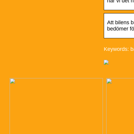
har vi det h
Att bilens 
bedömer fö
Keywords: b