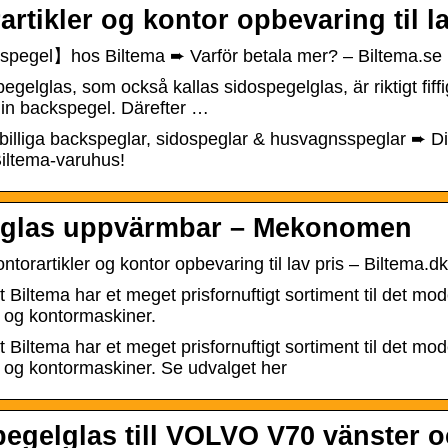
rtikler og kontor opbevaring til l
egel】hos Biltema ➨ Varför betala mer? – Biltema.se
egelglas, som också kallas sidospegelglas, är riktigt fif
 din backspegel. Därefter …
 billiga backspeglar, sidospeglar & husvagnsspeglar ➨ D
iltema-varuhus!
lglas uppvärmbar – Mekonomen
ntorartikler og kontor opbevaring til lav pris – Biltema.dk
t Biltema har et meget prisfornuftigt sortiment til det mo
 og kontormaskiner.
t Biltema har et meget prisfornuftigt sortiment til det mo
 og kontormaskiner. Se udvalget her
egelglas till VOLVO V70 vänster