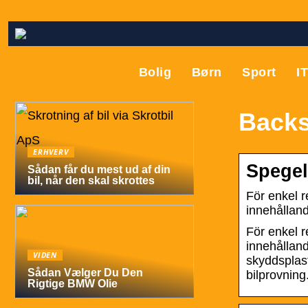
Bolig
Børn
Sport
I
Backs
ERHVERV
Spegel
Sådan får du mest ud af din
bil, når den skal skrottes
För enkel r
innehållan
För enkel r
innehålland
VIDEN
skyddsplast
Sådan Vælger Du Den
bilprovning
Rigtige BMW Olie