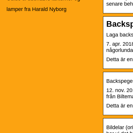
senare behö
lamper fra Harald Nyborg
Backsp
Laga backs
7. apr. 201
någorlunda
Detta är en
Backspegel
12. nov. 20
från Biltem
Detta är en
Bildelar (o