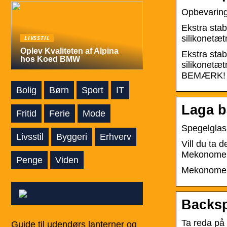
Opbevaring
Ekstra stab
silikonetæ
LIVSSTIL
Oplev Kvaliteten af Alpina
Ekstra stab
hos Koed BMW
silikonetæt
BEMÆRK! Lå
Bolig
Børn
Sport
IT
Laga b
Fritid
Ferie
Mode
Spegelgla
Livsstil
Byggeri
Erhverv
Vill du ta 
Mekonomen
Penge
Viden
Mekonome
Backsp
Ta reda på
Guide til udendørs lanterner og