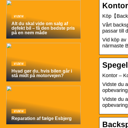
Kontora
Köp【Backsp
VIDEN
Alt du skal vide om salg af
Vårt backsp
defekt bil – få den bedste pris
passar till
på en nem måde
Vid köp av
närmaste B
Spege
VIDEN
Hvad gør du, hvis bilen går i
Kontor – Ko
stå midt på motorvejen?
Vidste du a
opbevaring
Vidste du a
opbevaring
VIDEN
Reparation af fælge Esbjerg
Backsp