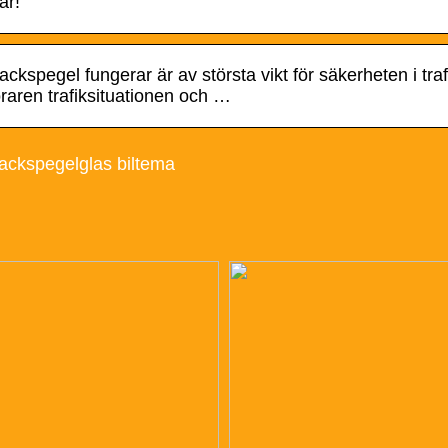
är!
backspegel fungerar är av största vikt för säkerheten i t
raren trafiksituationen och …
ackspegelglas biltema