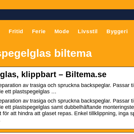
T
Fritid
Ferie
Mode
Livsstil
Byggeri
pegelglas biltema
glas, klippbart – Biltema.se
eparation av trasiga och spruckna backspeglar. Passar till
de ett plastspegelglas …
eparation av trasiga och spruckna backspeglar. Passar till
e ett plastspegelglas samt dubbelhäftande monteringstej
 för att hindra att glaset repas. Enkel tillklippning, ing
.