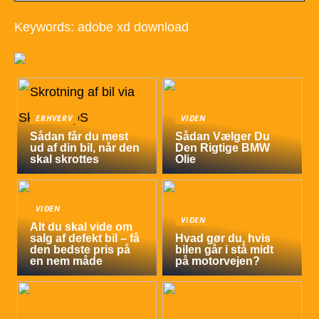
Keywords: adobe xd download
ERHVERV
VIDEN
Sådan får du mest
Sådan Vælger Du
ud af din bil, når den
Den Rigtige BMW
skal skrottes
Olie
VIDEN
VIDEN
Alt du skal vide om
salg af defekt bil – få
Hvad gør du, hvis
den bedste pris på
bilen går i stå midt
en nem måde
på motorvejen?