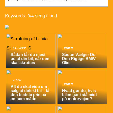
Keywords: 3/4 seng tilbud
ERHVERV
VIDEN
Sådan får du mest
Sådan Vælger Du
ud af din bil, når den
Den Rigtige BMW
skal skrottes
Olie
VIDEN
VIDEN
Alt du skal vide om
salg af defekt bil – få
Hvad gør du, hvis
den bedste pris på
bilen går i stå midt
en nem måde
på motorvejen?