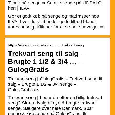
Tilbud på senge ⇒ Se alle senge på UDSALG
her! | ILVA
Gør et godt køb på senge og madrasser hos
ILVA, hvor du altid finder gode tilbud blandt
vores udsalg. Klik her for at se hele udvalget ⇒
http s://www.guloggratis.dk › … › Trekvart seng
Trekvart seng til salg –
Brugte 1 1/2 & 3/4 … –
GulogGratis
Trekvart seng | GulogGratis – Trekvart seng til
salg – Brugte 1 1/2 & 3/4 senge –
GulogGratis.dk
Trekvart seng | Leder du efter en billig trekvart
seng? Stort udvalg af nye & brugte trekvart
senge. Sælgere over hele Danmark. Spar
penge & køb senge på GulogGratis.dk.