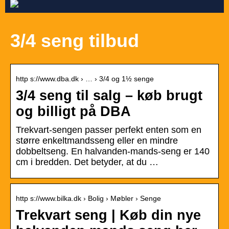
3/4 seng tilbud
http s://www.dba.dk › … › 3/4 og 1½ senge
3/4 seng til salg – køb brugt
og billigt på DBA
Trekvart-sengen passer perfekt enten som en
større enkeltmandsseng eller en mindre
dobbeltseng. En halvanden-mands-seng er 140
cm i bredden. Det betyder, at du …
http s://www.bilka.dk › Bolig › Møbler › Senge
Trekvart seng | Køb din nye