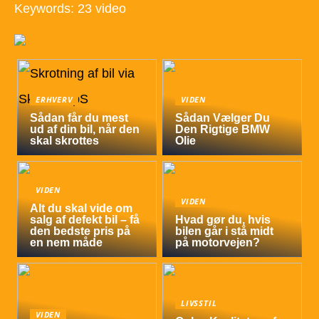
Keywords: 23 video
ERHVERV
VIDEN
Sådan får du mest
Sådan Vælger Du
ud af din bil, når den
Den Rigtige BMW
skal skrottes
Olie
VIDEN
VIDEN
Alt du skal vide om
salg af defekt bil – få
Hvad gør du, hvis
den bedste pris på
bilen går i stå midt
en nem måde
på motorvejen?
LIVSSTIL
VIDEN