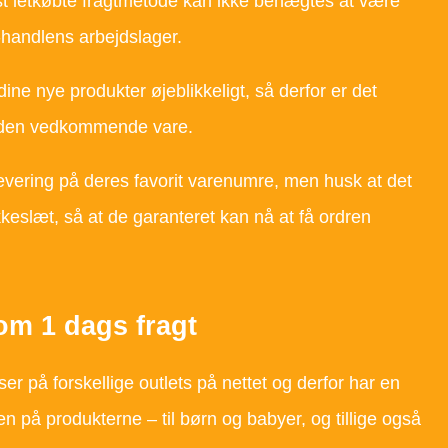
st letkøbte fragtmetode kan ikke benægtes at være
-handlens arbejdslager.
ne nye produkter øjeblikkeligt, så derfor er det
d den vedkommende vare.
levering på deres favorit varenumre, men husk at det
kkeslæt, så at de garanteret kan nå at få ordren
 om 1 dags fragt
er på forskellige outlets på nettet og derfor har en
 på produkterne – til børn og babyer, og tillige også