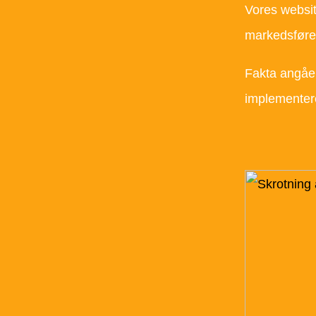
Vores websit
markedsfører
Fakta angåen
implementere