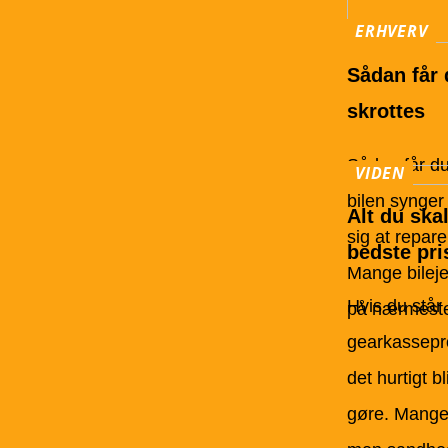
ERHVERV
Sådan får 
skrottes
Sådan får du
VIDEN
bilen synger
Alt du skal
sig at repare
bedste pr
Mange bilejer
Hvis du står 
på nærmeste 
gearkassepro
det hurtigt b
gøre. Mange b