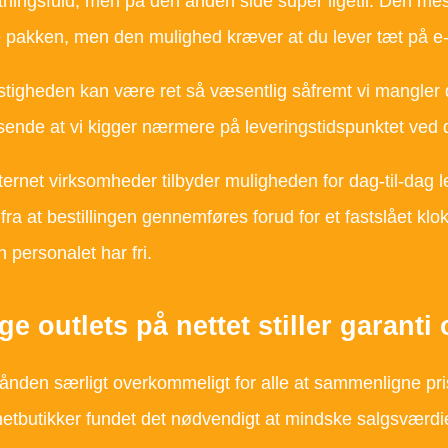
ingsfuld, men på den anden side super ligetil. Den me
e pakken, men den mulighed kræver at du lever tæt på e
tigheden kan være ret så væsentlig såfremt vi mangler di
sende at vi kigger nærmere på leveringstidspunktet ve
nternet virksomheder tilbyder muligheden for dag-til-dag 
fra at bestillingen gennemføres forud for et fastslået klo
 personalet har fri.
ge outlets på nettet stiller garanti
hånden særligt overkommeligt for alle at sammenligne pris
etbutikker fundet det nødvendigt at mindske salgsværdien