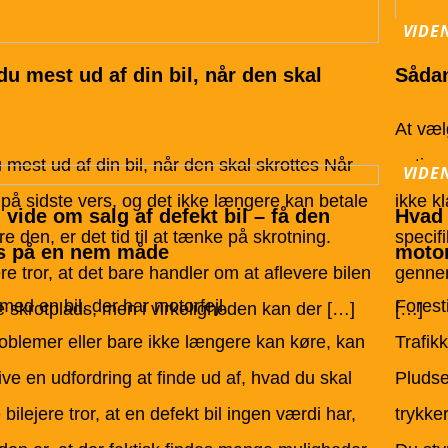
VIDE
du mest ud af din bil, når den skal
Sådan
At vælg
 mest ud af din bil, når den skal skrottes Når
optima
VIDE
 på sidste vers, og det ikke længere kan betale
ikke kl
 vide om salg af defekt bil – få den
Hvad 
re den, er det tid til at tænke på skrotning.
specifi
is på en nem måde
moto
e tror, at det bare handler om at aflevere bilen
gennem
med en bil, der har motorfejl,
Forest
skrotplads, men i virkeligheden kan der […]
[…]
blemer eller bare ikke længere kan køre, kan
Trafikk
live en udfordring at finde ud af, hvad du skal
Pludse
ilejere tror, at en defekt bil ingen værdi har,
trykker