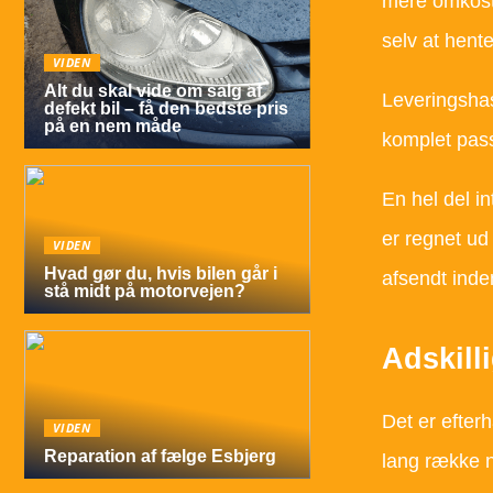
mere omkostn
selv at hent
VIDEN
Alt du skal vide om salg af
Leveringshas
defekt bil – få den bedste pris
på en nem måde
komplet pas
En hel del i
er regnet ud 
VIDEN
Hvad gør du, hvis bilen går i
afsendt inden
stå midt på motorvejen?
Adskilli
Det er efter
VIDEN
Reparation af fælge Esbjerg
lang række n