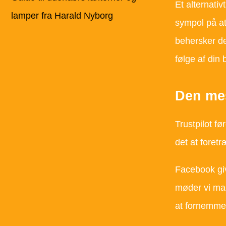
Et alternati
lamper fra Harald Nyborg
sympol på at 
behersker de
følge af din b
Den mes
Trustpilot fø
det at foretr
Facebook giv
møder vi man
at fornemme 