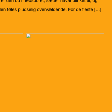
er den ud i nødsporet, sætter havariblinket til, og
eden føles pludselig overvældende. For de fleste […]