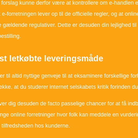
vt forslag kunne derfor være at kontrollere om e-handlen
e-forretningen lever op til de officielle regler, og at onlin
 gældende regulativer. Dette er desuden din lejlighed ti
estilling.
t letkøbte leveringsmåde
rer til altid nyttige genveje til at eksaminere forskellig
ække, at du studerer internet selskabets kritik forinden du
er dig desuden de facto passelige chancer for at få ind
ge online forretninger hvor folk kan meddele en vurderin
tilfredsheden hos kunderne.