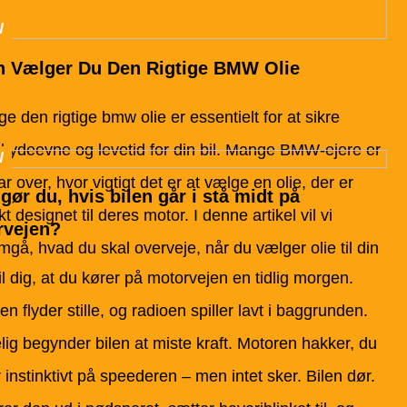
N
 Vælger Du Den Rigtige BMW Olie
e den rigtige bmw olie er essentielt for at sikre
l ydeevne og levetid for din bil. Mange BMW-ejere er
N
ar over, hvor vigtigt det er at vælge en olie, der er
gør du, hvis bilen går i stå midt på
kt designet til deres motor. I denne artikel vil vi
rvejen?
gå, hvad du skal overveje, når du vælger olie til din
il dig, at du kører på motorvejen en tidlig morgen.
en flyder stille, og radioen spiller lavt i baggrunden.
lig begynder bilen at miste kraft. Motoren hakker, du
 instinktivt på speederen – men intet sker. Bilen dør.