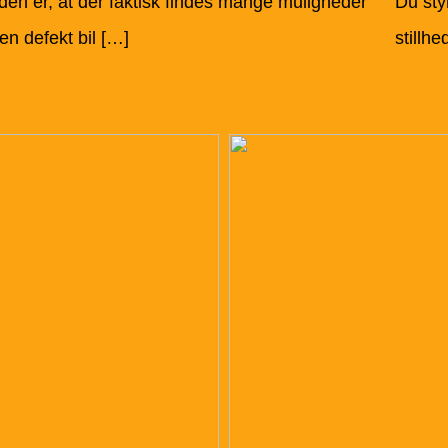
n er, at der faktisk findes mange muligheder
Du styr
en defekt bil […]
stillh