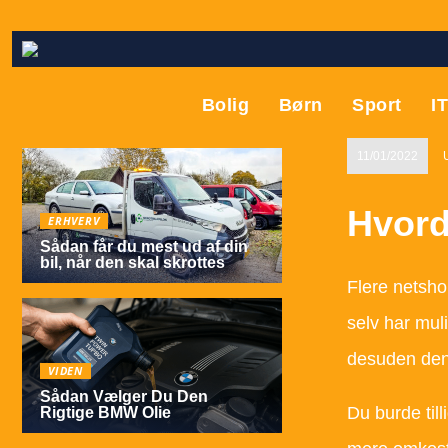
Bolig
Børn
Sport
I
11/01/2022
Hvord
ERHVERV
Sådan får du mest ud af din
bil, når den skal skrottes
Flere netshop
selv har muli
desuden den 
VIDEN
Sådan Vælger Du Den
Du burde til
Rigtige BMW Olie