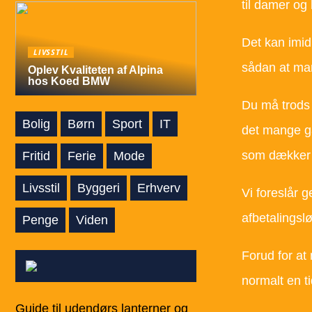
til damer og
Det kan imid
LIVSSTIL
sådan at man
Oplev Kvaliteten af Alpina
hos Koed BMW
Du må trods a
Bolig
Børn
Sport
IT
det mange ga
som dækker 
Fritid
Ferie
Mode
Livsstil
Byggeri
Erhverv
Vi foreslår 
afbetalingsl
Penge
Viden
Forud for at
normalt en 
Guide til udendørs lanterner og