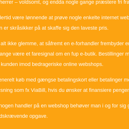
 herrer – voldsomt, og endda nogle gange præstere fri fra
lertid være lønnende at prøve nogle enkelte internet web
 er skråsikker på at skaffe sig den laveste pris.
lt ikke glemme, at såfremt en e-forhandler frembyder en va
nge være et faresignal om en fup e-butik. Bestillinger me
kunden imod bedrageriske online webshops.
generelt køb med gængse betalingskort eller betalinger 
øsning som fx ViaBill, hvis du ønsker at finansiere peng
 nogen handler på en webshop behøver man i og for sig 
tidskrævende opgave.